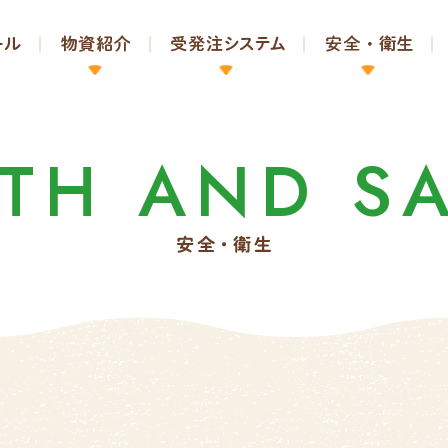
LTH
AND
S