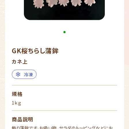
GK桜ちらし蒲鉾
カネ上
冷凍
規格
1ｋｇ
商品説明
飾り蒲鉾です。お吸い物、サラダのトッピングなどにお