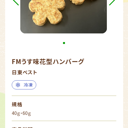
FMうす味花型ハンバーグ
日東ベスト
冷凍
規格
40ｇ・60ｇ