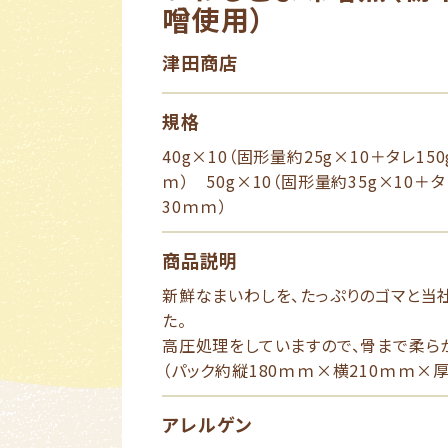
噌使用）
津田商店
規格
40g×10（固形量約25g×10＋タレ15
ｍ） 50g×10（固形量約35g×10＋
30ｍｍ）
商品説明
新鮮なまいわしを、たっぷりのゴマと当
た。
高圧処理をしていますので、骨まで柔ら
（パック約縦180ｍｍ×横210ｍｍ×厚
アレルゲン