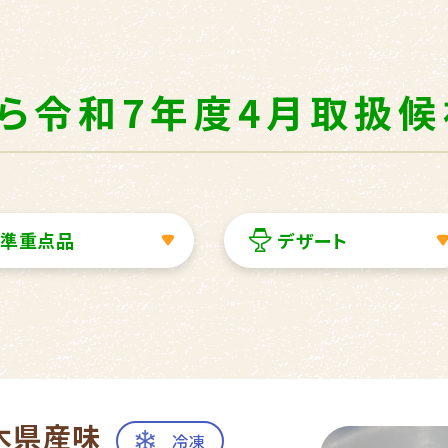
から令和7年度4月取扱
準重点品
デザート
木県産味
冷凍