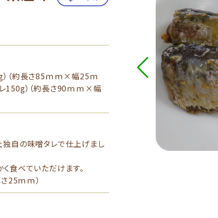
0g）（約長さ85ｍｍ×幅25ｍ
タレ150g）（約長さ90ｍｍ×幅
社独自の味噌タレで仕上げまし
かく食べていただけます。
さ25ｍｍ）