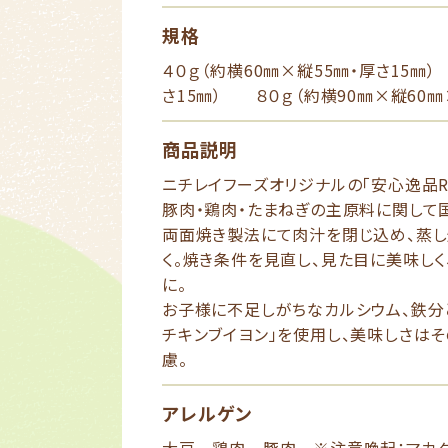
規格
４０ｇ（約横60㎜×縦55㎜・厚さ15㎜
さ15㎜） ８０ｇ（約横90㎜×縦60㎜
商品説明
ニチレイフーズオリジナルの「安心逸品R
豚肉・鶏肉・たまねぎの主原料に関して
両面焼き製法にて肉汁を閉じ込め、蒸し
く。焼き条件を見直し、見た目に美味し
に。
お子様に不足しがちなカルシウム、鉄分
チキンブイヨン」を使用し、美味しさは
慮。
アレルゲン
大豆 鶏肉 豚肉 ※注意喚起：マカ