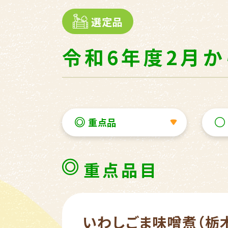
選定品
令和6年度2月
重点品
重点品目
いわしごま味噌煮（栃