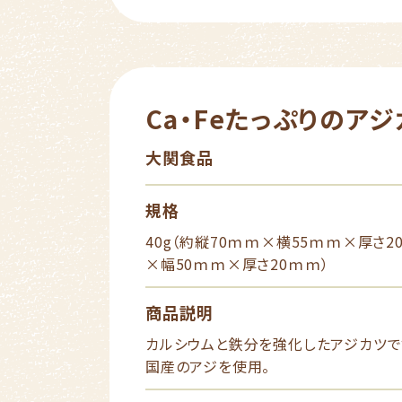
Ca・Feたっぷりのアジ
大関食品
規格
40g（約縦70ｍｍ×横55ｍｍ×厚さ2
×幅50ｍｍ×厚さ20ｍｍ）
商品説明
カルシウムと鉄分を強化したアジカツで
国産のアジを使用。