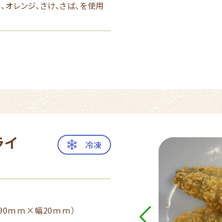
オレンジ、さけ、さば、を使用
ライ
冷凍
～90ｍｍ×幅20ｍｍ）