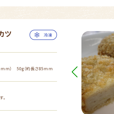
カツ
冷凍
0ｍｍ） 50g（約長さ85ｍｍ
す。