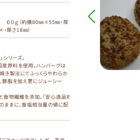
） ６０ｇ（約横80㎜×55㎜・厚
×・厚さ18㎜）
」シリーズ。
国産原料を使用。ハンバーグは
焼き製法にてふっくらやわらか
く、豚脂を加え更にジューシー
と食物繊維を添加。「安心逸品R
そのままに、食塩相当量の値に配
ダミアナッツのアレルギー表示